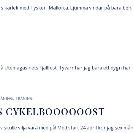
s kärlek med Tysken. Mallorca. Ljumma vindar på bara ben.
å Utemagasinets Fjällfest. Tyvärr har jag bara ett dygn här –
RÄNING
,
TRÄNING
S CYKELBOOOOOOST
v skulle vilja vara med på! Med start 24 april kör jag sex må