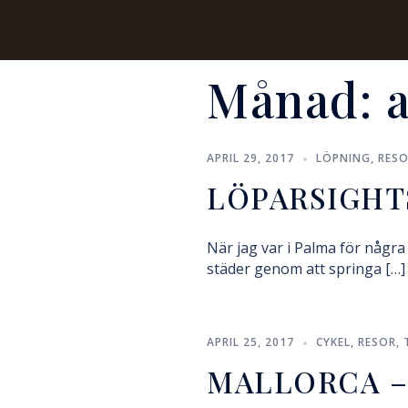
Månad:
a
APRIL 29, 2017
LÖPNING
,
RES
LÖPARSIGHT
När jag var i Palma för några
städer genom att springa […]
APRIL 25, 2017
CYKEL
,
RESOR
,
MALLORCA – 