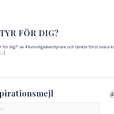
TYR FÖR DIG?
yr för dig?” av #kvinnligaäventyrare och tänkte först svara 
[…]
pirationsmejl
@