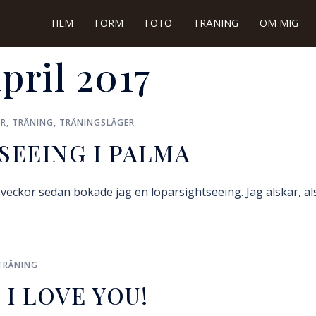
HEM
FORM
FOTO
TRÄNING
OM MIG
pril 2017
OR
,
TRÄNING
,
TRÄNINGSLÄGER
SEEING I PALMA
 veckor sedan bokade jag en löparsightseeing. Jag älskar, äl
TRÄNING
I LOVE YOU!