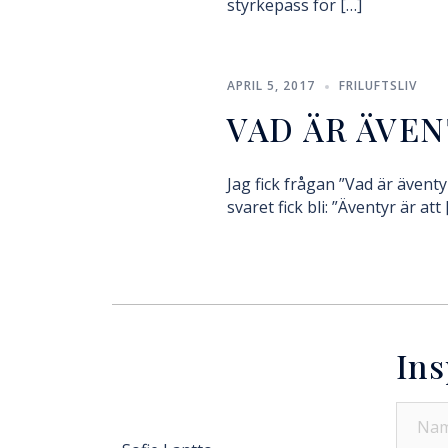
styrkepass för […]
APRIL 5, 2017
FRILUFTSLIV
VAD ÄR ÄVEN
Jag fick frågan ”Vad är ävent
svaret fick bli: ”Äventyr är att 
Ins