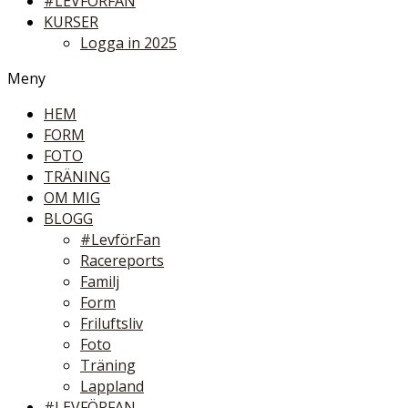
#LEVFÖRFAN
KURSER
Logga in 2025
Meny
HEM
FORM
FOTO
TRÄNING
OM MIG
BLOGG
#LevförFan
Racereports
Familj
Form
Friluftsliv
Foto
Träning
Lappland
#LEVFÖRFAN