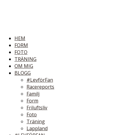
HEM
FORM
FOTO
TRÄNING
OM MIG
BLOGG
#LevförFan
Racereports
Familj
Form
Friluftsliv
Foto
Träning
Lappland