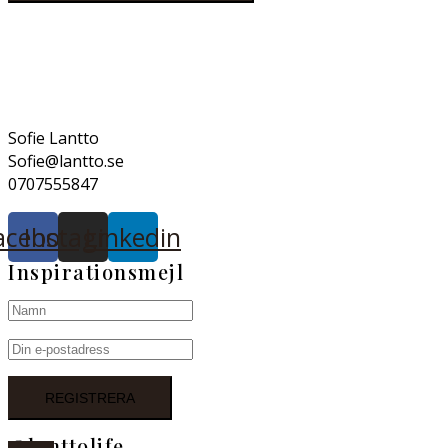
Sofie Lantto
Sofie@lantto.se
0707555847
acebook
Instagram
Linkedin
Inspirationsmejl
@lanttolife