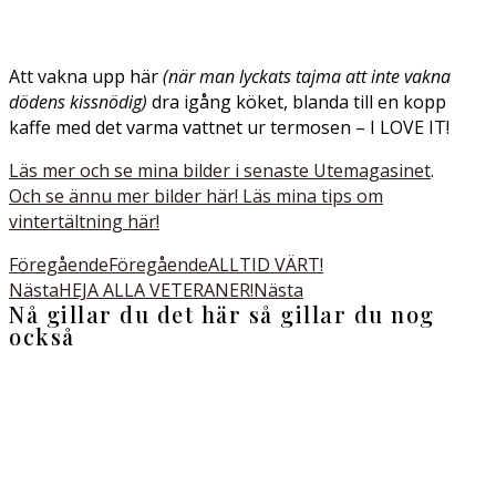
Att vakna upp här
(när man lyckats tajma att inte vakna
dödens kissnödig)
dra igång köket, blanda till en kopp
kaffe med det varma vattnet ur termosen – I LOVE IT!
Läs mer och se mina bilder i senaste Utemagasinet
.
Och se ännu mer bilder här!
Läs mina tips om
vintertältning här!
Föregående
Föregående
ALLTID VÄRT!
Nästa
HEJA ALLA VETERANER!
Nästa
Nå gillar du det här så gillar du nog
också