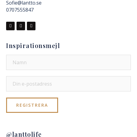
Sofie@lantto.se
0707555847
Inspirationsmejl
@lanttolife