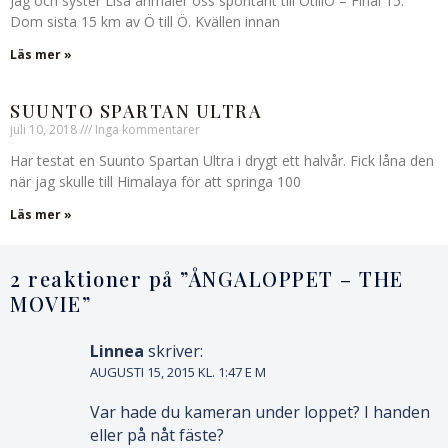
Jag och syster Lisa anmäler oss spontant till ÖtillÖ – Final 15.
Dom sista 15 km av Ö till Ö. Kvällen innan
Läs mer »
SUUNTO SPARTAN ULTRA
juli 10, 2018
Inga kommentarer
Har testat en Suunto Spartan Ultra i drygt ett halvår. Fick låna den
när jag skulle till Himalaya för att springa 100
Läs mer »
2 reaktioner på ”
ÅNGALOPPET – THE
MOVIE
”
Linnea
skriver:
AUGUSTI 15, 2015 KL. 1:47 E M
Var hade du kameran under loppet? I handen
eller på nåt fäste?