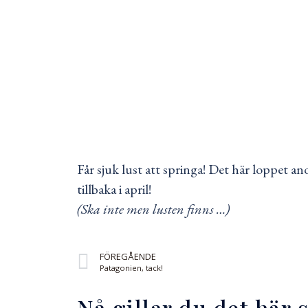
Får sjuk lust att springa! Det här loppet a
tillbaka i april!
(Ska inte men lusten finns …)
FÖREGÅENDE
Patagonien, tack!
Nå gillar du det här 