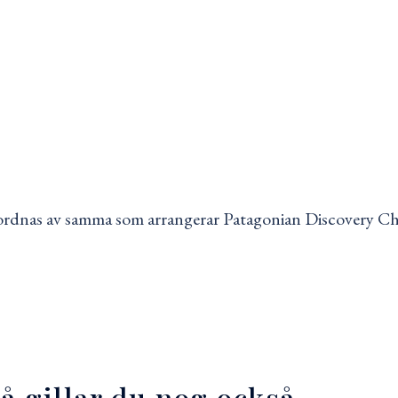
nordnas av samma som arrangerar Patagonian Discovery Chal
så gillar du nog också