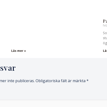
P
fe
So
st
ög
Läs mer »
Lä
svar
er inte publiceras.
Obligatoriska fält är märkta
*