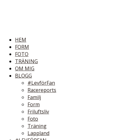
HEM
FORM
FOTO
TRÄNING
OM MIG
BLOGG
#LevförFan
Racereports
Familj
Form
Friluftsliv
Foto
Träning
Lappland