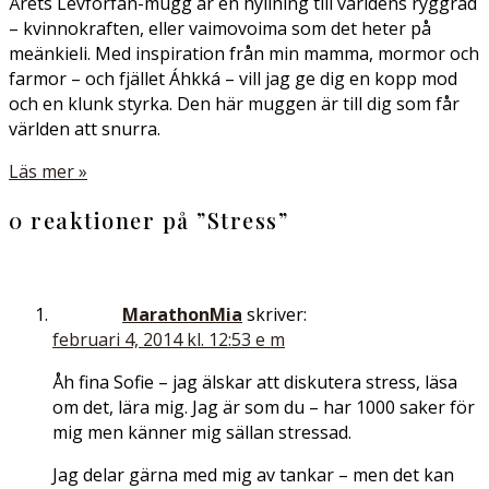
Årets Levförfan-mugg är en hyllning till världens ryggrad
– kvinnokraften, eller vaimovoima som det heter på
meänkieli. Med inspiration från min mamma, mormor och
farmor – och fjället Áhkká – vill jag ge dig en kopp mod
och en klunk styrka. Den här muggen är till dig som får
världen att snurra.
Läs mer »
0 reaktioner på ”
Stress
”
MarathonMia
skriver:
februari 4, 2014 kl. 12:53 e m
Åh fina Sofie – jag älskar att diskutera stress, läsa
om det, lära mig. Jag är som du – har 1000 saker för
mig men känner mig sällan stressad.
Jag delar gärna med mig av tankar – men det kan