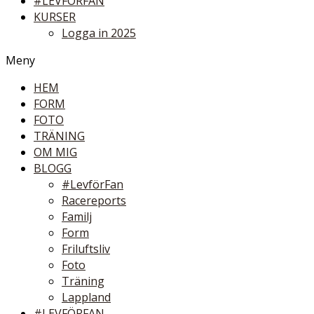
#LEVFÖRFAN
KURSER
Logga in 2025
Meny
HEM
FORM
FOTO
TRÄNING
OM MIG
BLOGG
#LevförFan
Racereports
Familj
Form
Friluftsliv
Foto
Träning
Lappland
#LEVFÖRFAN