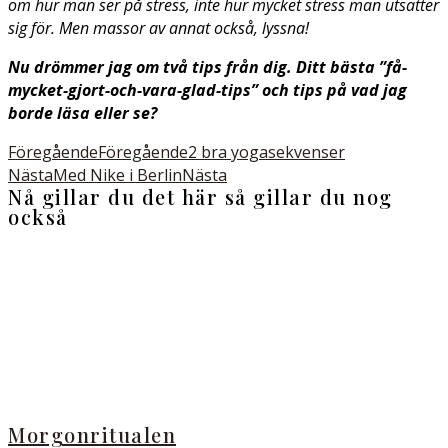
om hur man ser på stress, inte hur mycket stress man utsätter
sig för. Men massor av annat också, lyssna!
Nu drömmer jag om två tips från dig. Ditt bästa ”få-
mycket-gjort-och-vara-glad-tips” och tips på vad jag
borde läsa eller se?
Föregående
Föregående
2 bra yogasekvenser
Nästa
Med Nike i Berlin
Nästa
Nå gillar du det här så gillar du nog
också
Morgonritualen