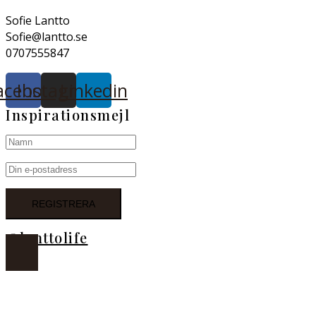
Sofie Lantto
Sofie@lantto.se
0707555847
acebook
Instagram
Linkedin
Inspirationsmejl
@lanttolife