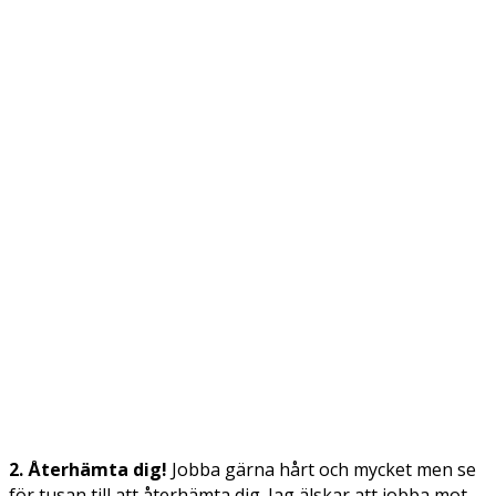
2. Återhämta dig!
Jobba gärna hårt och mycket men se
för tusan till att återhämta dig. Jag älskar att jobba mot