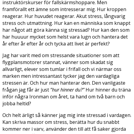
instruktörskurser för fallskärmshoppare. Men
framförallt ett ämne som intresserar mig. Hur kroppen
reagerar. Hur huvudet reagerar. Akut stress, långvarig
stress och utmattning. Hur kan en människa som knappt
har något att göra känna sig stressad? Hur kan den som
har huuuur mycket som helst vara lugn och hantera det
år efter år efter år och tycka att livet är perfekt?
Jag har varit med om stressande situationer som att
flygplansmotorer stannat, vänner som skadat sig
allvarligt, elever som tumlar i frifall och vi närmar oss
marken men intressantast tycker jag den vardagliga
stressen är. Och hur man hanterar den. Den vanligaste
frågan jag får är just
”hur hinner du?”
Hur hinner du träna
inför några Ironman om året, ta hand om två barn och
jobba heltid?
Och helt ärligt så känner jag mig inte stressad i vardagen.
Kan skriva massor om stress, berätta hur du snabbt
kommer ner i varv, använder den till att få saker gjorda