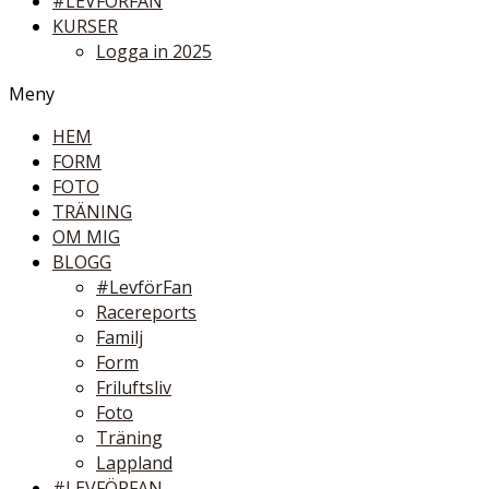
#LEVFÖRFAN
KURSER
Logga in 2025
Meny
HEM
FORM
FOTO
TRÄNING
OM MIG
BLOGG
#LevförFan
Racereports
Familj
Form
Friluftsliv
Foto
Träning
Lappland
#LEVFÖRFAN