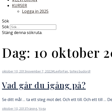
KURSER
Logga in 2025
Sök
Sök
Stäng denna sökruta.
Dag:
10 oktober 2
oktober 10, 2013
november 7, 2022
#LevförFan
,
Sofies budord!
Vad går du igång på?
Se ditt mål … ta ett steg mot det. Och ett till. Och ett till … 
oktober 10, 2013
Träning
,
Yoga