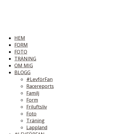
HEM
FORM
FOTO
TRÄNING
OM MIG
BLOGG
#LevförFan
Racereports
Familj
Form
Friluftsliv
Foto
Träning
Lappland