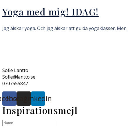
Yoga med mig! IDAG!
Jag älskar yoga. Och jag älskar att guida yogaklasser. Men j
Sofie Lantto
Sofie@lantto.se
0707555847
acebook
Instagram
Linkedin
Inspirationsmejl