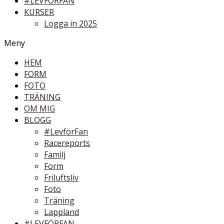
#LEVFÖRFAN
KURSER
Logga in 2025
Meny
HEM
FORM
FOTO
TRÄNING
OM MIG
BLOGG
#LevförFan
Racereports
Familj
Form
Friluftsliv
Foto
Träning
Lappland
#LEVFÖRFAN