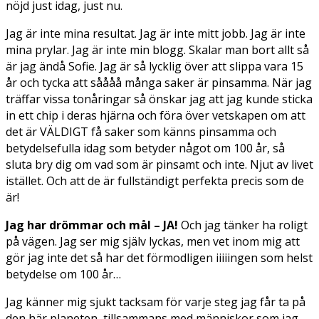
nöjd just idag, just nu.
Jag är inte mina resultat. Jag är inte mitt jobb. Jag är inte
mina prylar. Jag är inte min blogg. Skalar man bort allt så
är jag ändå Sofie. Jag är så lycklig över att slippa vara 15
år och tycka att såååå många saker är pinsamma. När jag
träffar vissa tonåringar så önskar jag att jag kunde sticka
in ett chip i deras hjärna och föra över vetskapen om att
det är VÄLDIGT få saker som känns pinsamma och
betydelsefulla idag som betyder något om 100 år, så
sluta bry dig om vad som är pinsamt och inte. Njut av livet
istället. Och att de är fullständigt perfekta precis som de
är!
Jag har drömmar och mål – JA!
Och jag tänker ha roligt
på vägen. Jag ser mig själv lyckas, men vet inom mig att
gör jag inte det så har det förmodligen iiiiingen som helst
betydelse om 100 år…
Jag känner mig sjukt tacksam för varje steg jag får ta på
den här planeten, tillsammans med människor som jag