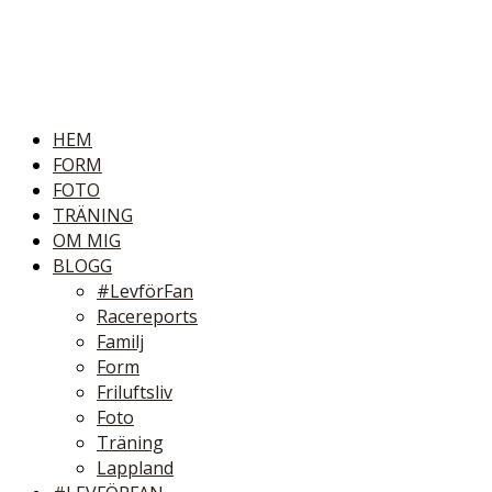
HEM
FORM
FOTO
TRÄNING
OM MIG
BLOGG
#LevförFan
Racereports
Familj
Form
Friluftsliv
Foto
Träning
Lappland