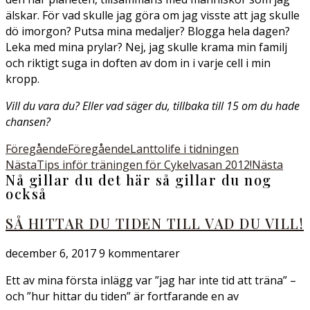
älskar. För vad skulle jag göra om jag visste att jag skulle
dö imorgon? Putsa mina medaljer? Blogga hela dagen?
Leka med mina prylar? Nej, jag skulle krama min familj
och riktigt suga in doften av dom in i varje cell i min
kropp.
Vill du vara du? Eller vad säger du, tillbaka till 15 om du hade
chansen?
Föregående
Föregående
Lanttolife i tidningen
Nästa
Tips inför träningen för Cykelvasan 2012!
Nästa
Nå gillar du det här så gillar du nog
också
SÅ HITTAR DU TIDEN TILL VAD DU VILL!
december 6, 2017
9 kommentarer
Ett av mina första inlägg var ”jag har inte tid att träna” –
och ”hur hittar du tiden” är fortfarande en av