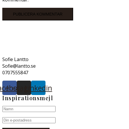
Sofie Lantto
Sofie@lantto.se
0707555847
acebook
Instagram
Linkedin
Inspirationsmejl