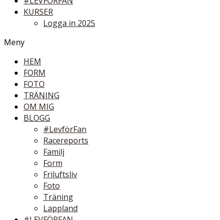
#LEVFÖRFAN
KURSER
Logga in 2025
Meny
HEM
FORM
FOTO
TRÄNING
OM MIG
BLOGG
#LevförFan
Racereports
Familj
Form
Friluftsliv
Foto
Träning
Lappland
#LEVFÖRFAN