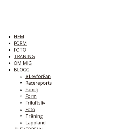
HEM
FORM
FOTO
TRÄNING
OM MIG
BLOGG
#LevförFan
Racereports
Familj
Form
Friluftsliv
Foto
Träning
Lappland