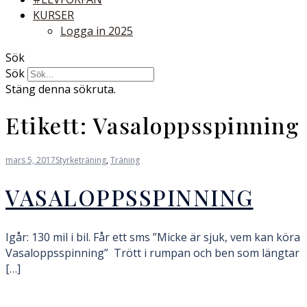
KURSER
Logga in 2025
Sök
Sök
Stäng denna sökruta.
Etikett:
Vasaloppsspinning
mars 5, 2017
Styrketräning
,
Träning
VASALOPPSSPINNING
Igår: 130 mil i bil. Får ett sms ”Micke är sjuk, vem kan köra
Vasaloppsspinning” Trött i rumpan och ben som längtar
[…]