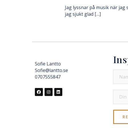
Jag lyssnar på musik när jag 
jag sjukt glad […]
Ins
Sofie Lantto
Sofie@lantto.se
0707555847