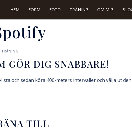
HEM
FORM
FOTO
TRÄNING
OM MIG
BLO
Spotify
,
TRÄNING
M GÖR DIG SNABBARE!
ylista och sedan köra 400-meters intervaller och välja ut d
RÄNA TILL