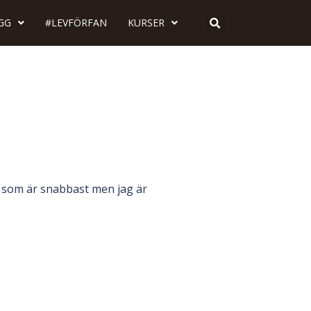
GG
#LEVFÖRFAN
KURSER
en som är snabbast men jag är