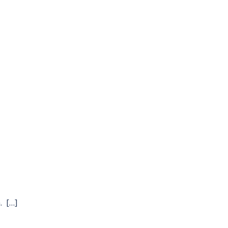
. […]