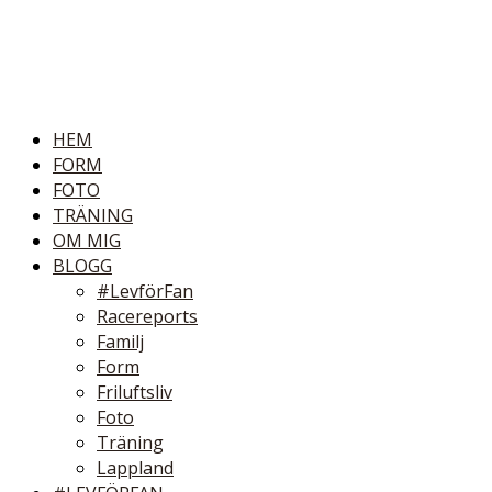
HEM
FORM
FOTO
TRÄNING
OM MIG
BLOGG
#LevförFan
Racereports
Familj
Form
Friluftsliv
Foto
Träning
Lappland