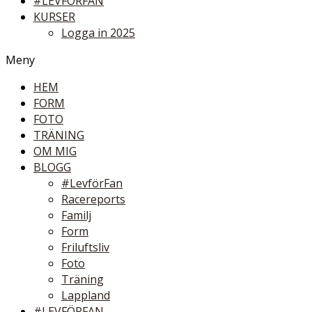
#LEVFÖRFAN
KURSER
Logga in 2025
Meny
HEM
FORM
FOTO
TRÄNING
OM MIG
BLOGG
#LevförFan
Racereports
Familj
Form
Friluftsliv
Foto
Träning
Lappland
#LEVFÖRFAN