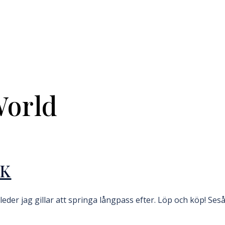
orld
CK
der jag gillar att springa långpass efter. Löp och köp! Seså