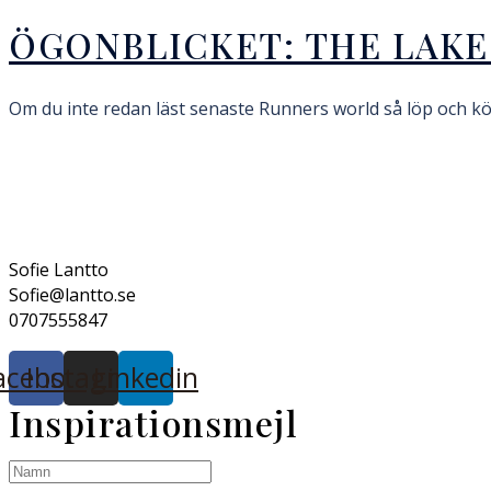
ÖGONBLICKET: THE LAKE
Om du inte redan läst senaste Runners world så löp och köp
Sofie Lantto
Sofie@lantto.se
0707555847
acebook
Instagram
Linkedin
Inspirationsmejl