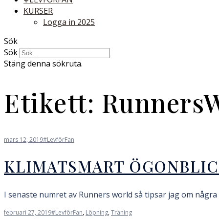
KURSER
Logga in 2025
Sök
Sök
Stäng denna sökruta.
Etikett:
RunnersW
mars 12, 2019
#LevförFan
KLIMATSMART ÖGONBLI
I senaste numret av Runners world så tipsar jag om några le
februari 27, 2019
#LevförFan
,
Löpning
,
Träning