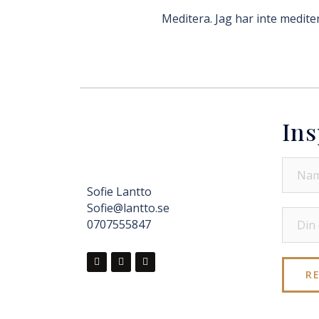
Meditera. Jag har inte mediter
Ins
Sofie Lantto
Sofie@lantto.se
0707555847