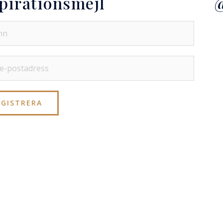
pirationsmejl
@