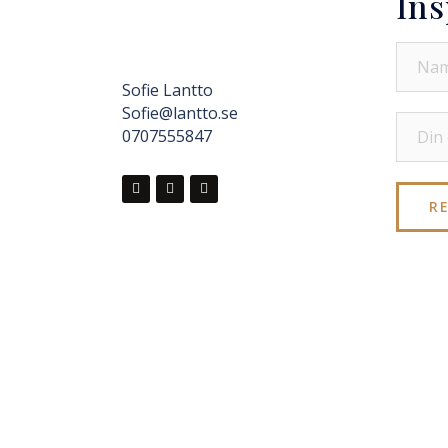
Ins
Sofie Lantto
Sofie@lantto.se
0707555847