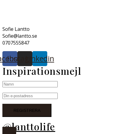
Sofie Lantto
Sofie@lantto.se
0707555847
acebook
Instagram
Linkedin
Inspirationsmejl
@lanttolife