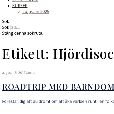
KURSER
Logga in 2025
Sök
Sök
Stäng denna sökruta.
Etikett:
Hjördiso
augusti 15, 2017
Vänner
ROADTRIP MED BARNDO
Föreställ dig att du drömt om att åka världen runt i en fol