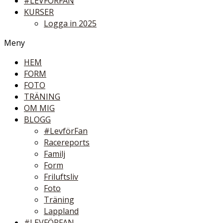
#LEVFÖRFAN
KURSER
Logga in 2025
Meny
HEM
FORM
FOTO
TRÄNING
OM MIG
BLOGG
#LevförFan
Racereports
Familj
Form
Friluftsliv
Foto
Träning
Lappland
#LEVFÖRFAN