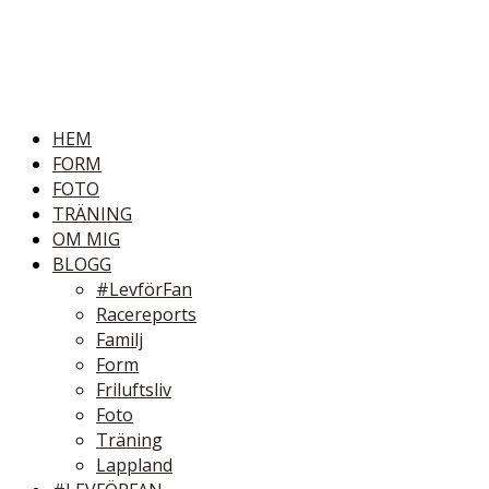
HEM
FORM
FOTO
TRÄNING
OM MIG
BLOGG
#LevförFan
Racereports
Familj
Form
Friluftsliv
Foto
Träning
Lappland