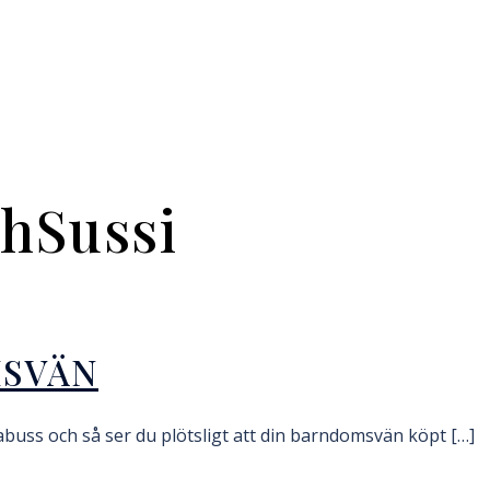
chSussi
MSVÄN
kabuss och så ser du plötsligt att din barndomsvän köpt […]