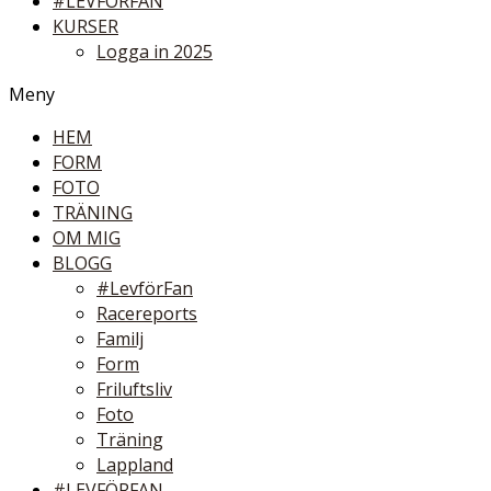
#LEVFÖRFAN
KURSER
Logga in 2025
Meny
HEM
FORM
FOTO
TRÄNING
OM MIG
BLOGG
#LevförFan
Racereports
Familj
Form
Friluftsliv
Foto
Träning
Lappland
#LEVFÖRFAN