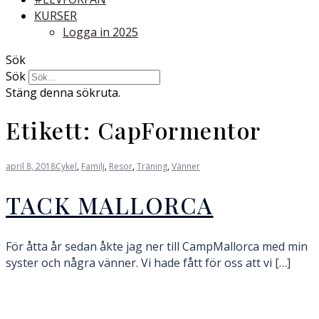
KURSER
Logga in 2025
Sök
Sök
Stäng denna sökruta.
Etikett:
CapFormentor
april 8, 2018
Cykel
,
Familj
,
Resor
,
Träning
,
Vänner
TACK MALLORCA
För åtta år sedan åkte jag ner till CampMallorca med min
syster och några vänner. Vi hade fått för oss att vi […]