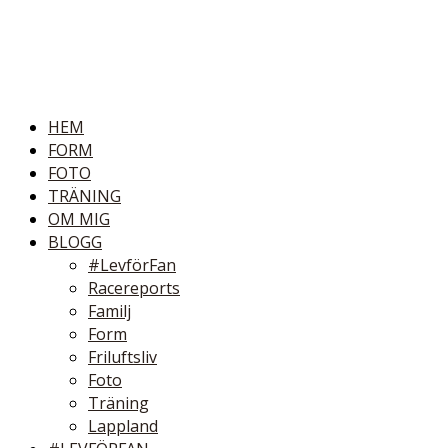
HEM
FORM
FOTO
TRÄNING
OM MIG
BLOGG
#LevförFan
Racereports
Familj
Form
Friluftsliv
Foto
Träning
Lappland