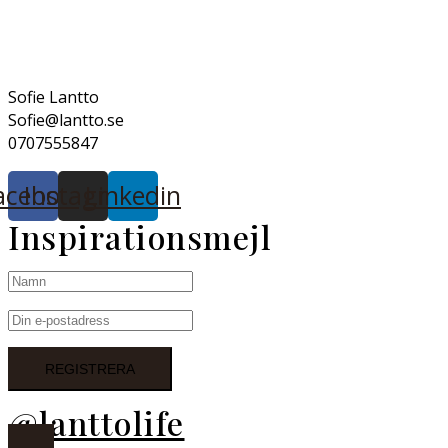
Sofie Lantto
Sofie@lantto.se
0707555847
acebook
Instagram
Linkedin
Inspirationsmejl
@lanttolife