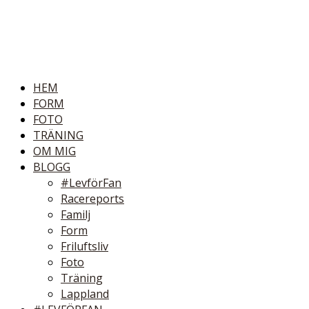
HEM
FORM
FOTO
TRÄNING
OM MIG
BLOGG
#LevförFan
Racereports
Familj
Form
Friluftsliv
Foto
Träning
Lappland