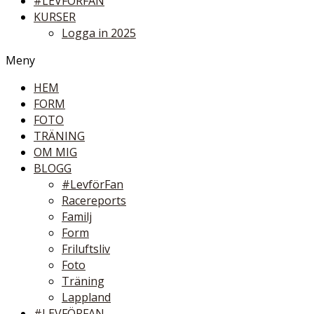
#LEVFÖRFAN
KURSER
Logga in 2025
Meny
HEM
FORM
FOTO
TRÄNING
OM MIG
BLOGG
#LevförFan
Racereports
Familj
Form
Friluftsliv
Foto
Träning
Lappland
#LEVFÖRFAN