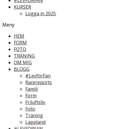
#LEVFÖRFAN
KURSER
Logga in 2025
Meny
HEM
FORM
FOTO
TRÄNING
OM MIG
BLOGG
#LevförFan
Racereports
Familj
Form
Friluftsliv
Foto
Träning
Lappland
#LEVFÖRFAN