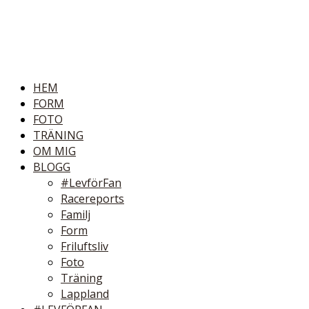
HEM
FORM
FOTO
TRÄNING
OM MIG
BLOGG
#LevförFan
Racereports
Familj
Form
Friluftsliv
Foto
Träning
Lappland