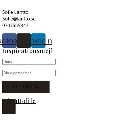
Sofie Lantto
Sofie@lantto.se
0707555847
acebook
Instagram
Linkedin
Inspirationsmejl
@lanttolife