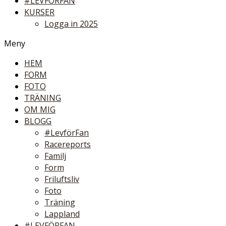
#LEVFÖRFAN
KURSER
Logga in 2025
Meny
HEM
FORM
FOTO
TRÄNING
OM MIG
BLOGG
#LevförFan
Racereports
Familj
Form
Friluftsliv
Foto
Träning
Lappland
#LEVFÖRFAN