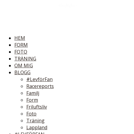
HEM
FORM
FOTO
TRÄNING
OM MIG
BLOGG
#LevförFan
Racereports
Familj
Form
Friluftsliv
Foto
Träning
Lappland