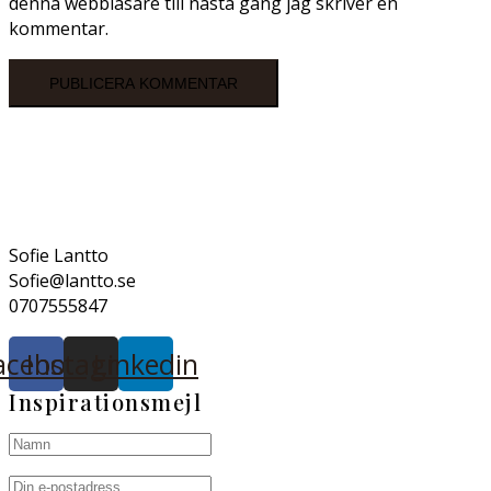
denna webbläsare till nästa gång jag skriver en
kommentar.
Sofie Lantto
Sofie@lantto.se
0707555847
acebook
Instagram
Linkedin
Inspirationsmejl