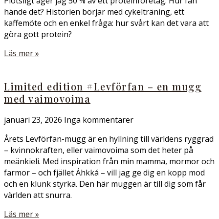
Plötsligt äger jag 50 % av ett proteinföretag. Hur fan
hände det? Historien börjar med cykelträning, ett
kaffemöte och en enkel fråga: hur svårt kan det vara att
göra gott protein?
Läs mer »
Limited edition #Levförfan – en mugg
med vaimovoima
januari 23, 2026
Inga kommentarer
Årets Levförfan-mugg är en hyllning till världens ryggrad
– kvinnokraften, eller vaimovoima som det heter på
meänkieli. Med inspiration från min mamma, mormor och
farmor – och fjället Áhkká – vill jag ge dig en kopp mod
och en klunk styrka. Den här muggen är till dig som får
världen att snurra.
Läs mer »