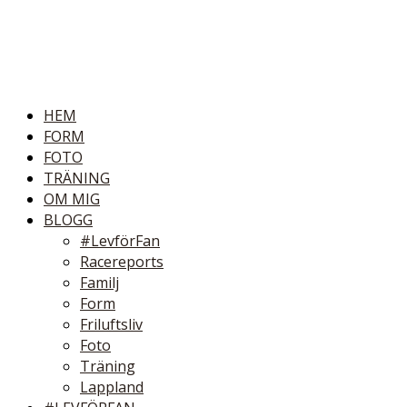
HEM
FORM
FOTO
TRÄNING
OM MIG
BLOGG
#LevförFan
Racereports
Familj
Form
Friluftsliv
Foto
Träning
Lappland