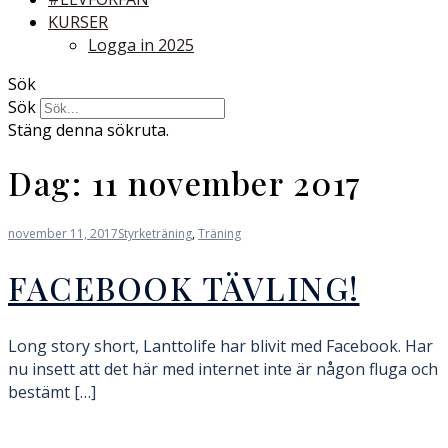
KURSER
Logga in 2025
Sök
Sök
Stäng denna sökruta.
Dag:
11 november 2017
november 11, 2017
Styrketräning
,
Träning
FACEBOOK TÄVLING!
Long story short, Lanttolife har blivit med Facebook. Har
nu insett att det här med internet inte är någon fluga och
bestämt […]