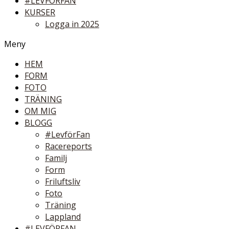
#LEVFÖRFAN
KURSER
Logga in 2025
Meny
HEM
FORM
FOTO
TRÄNING
OM MIG
BLOGG
#LevförFan
Racereports
Familj
Form
Friluftsliv
Foto
Träning
Lappland
#LEVFÖRFAN