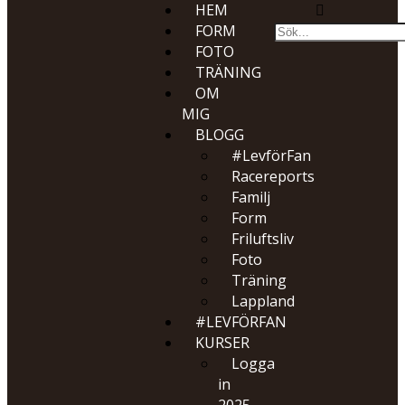
HEM
FORM
FOTO
TRÄNING
OM
MIG
BLOGG
#LevförFan
Racereports
Familj
Form
Friluftsliv
Foto
Träning
Lappland
#LEVFÖRFAN
KURSER
Logga
in