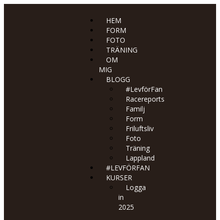
HEM
FORM
FOTO
TRÄNING
OM
MIG
BLOGG
#LevförFan
Racereports
Familj
Form
Friluftsliv
Foto
Träning
Lappland
#LEVFÖRFAN
KURSER
Logga
in
2025