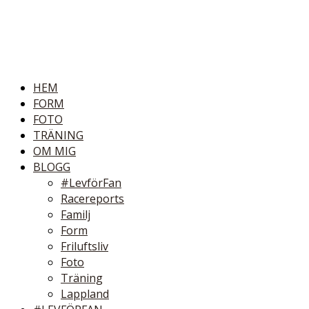
HEM
FORM
FOTO
TRÄNING
OM MIG
BLOGG
#LevförFan
Racereports
Familj
Form
Friluftsliv
Foto
Träning
Lappland