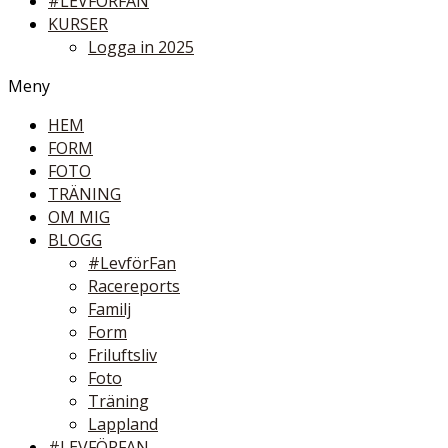
#LEVFÖRFAN
KURSER
Logga in 2025
Meny
HEM
FORM
FOTO
TRÄNING
OM MIG
BLOGG
#LevförFan
Racereports
Familj
Form
Friluftsliv
Foto
Träning
Lappland
#LEVFÖRFAN