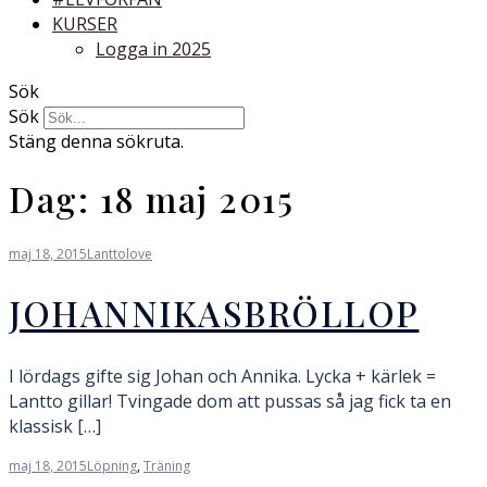
KURSER
Logga in 2025
Sök
Sök
Stäng denna sökruta.
Dag:
18 maj 2015
maj 18, 2015
Lanttolove
JOHANNIKASBRÖLLOP
I lördags gifte sig Johan och Annika. Lycka + kärlek =
Lantto gillar! Tvingade dom att pussas så jag fick ta en
klassisk […]
maj 18, 2015
Löpning
,
Träning