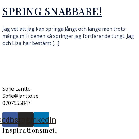
SPRING SNABBARE!
Jag vet att jag kan springa långt och länge men trots
många mil i benen så springer jag fortfarande tungt. Jag
och Lisa har bestämt […]
Sofie Lantto
Sofie@lantto.se
0707555847
acebook
Instagram
Linkedin
Inspirationsmejl