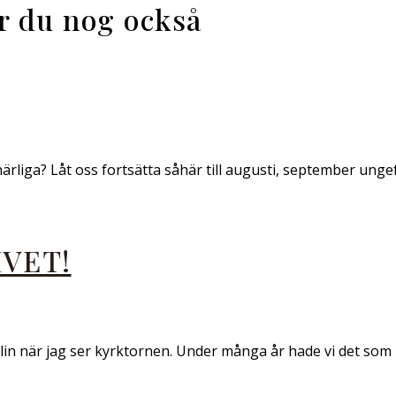
ar du nog också
rliga? Låt oss fortsätta såhär till augusti, september unge
IVET!
elin när jag ser kyrktornen. Under många år hade vi det som