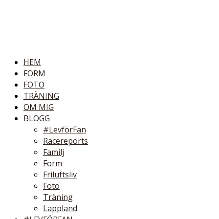
HEM
FORM
FOTO
TRÄNING
OM MIG
BLOGG
#LevförFan
Racereports
Familj
Form
Friluftsliv
Foto
Träning
Lappland