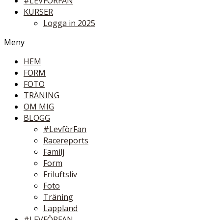
#LEVFÖRFAN
KURSER
Logga in 2025
Meny
HEM
FORM
FOTO
TRÄNING
OM MIG
BLOGG
#LevförFan
Racereports
Familj
Form
Friluftsliv
Foto
Träning
Lappland
#LEVFÖRFAN