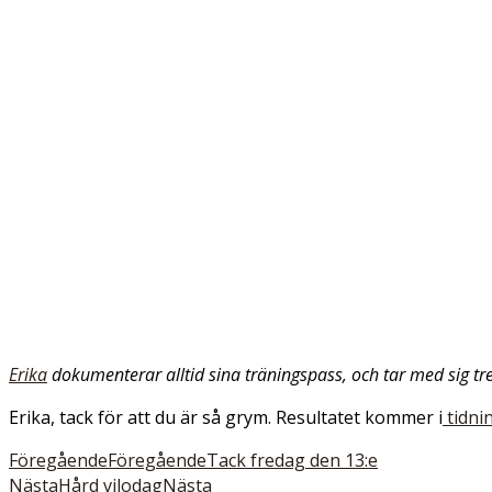
Erika
dokumenterar alltid sina träningspass, och tar med sig tr
Erika, tack för att du är så grym. Resultatet kommer i
tidni
Föregående
Föregående
Tack fredag den 13:e
Nästa
Hård vilodag
Nästa