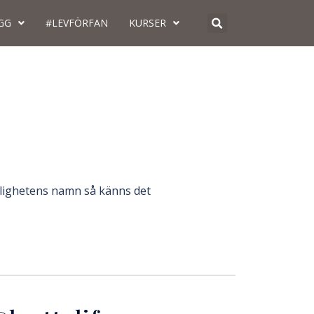
GG
#LEVFÖRFAN
KURSER
rlighetens namn så känns det