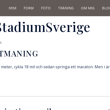
HEM
FORM
FOTO
TRÄNING
OM MIG
BLO
StadiumSverige
N
UTMANING
meter, cykla 18 mil och sedan springa ett maraton. Men i ä