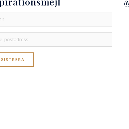
pirationsmejl
@