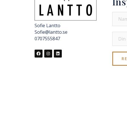
Ins
Sofie Lantto
Sofie@lantto.se
0707555847