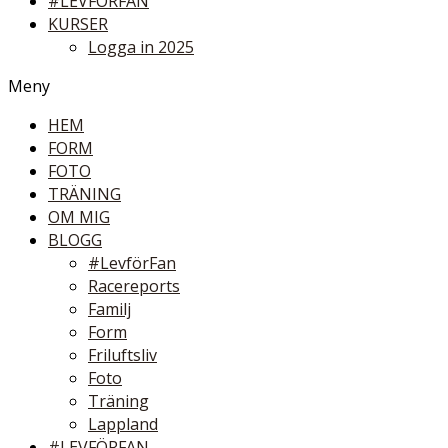
#LEVFÖRFAN
KURSER
Logga in 2025
Meny
HEM
FORM
FOTO
TRÄNING
OM MIG
BLOGG
#LevförFan
Racereports
Familj
Form
Friluftsliv
Foto
Träning
Lappland
#LEVFÖRFAN