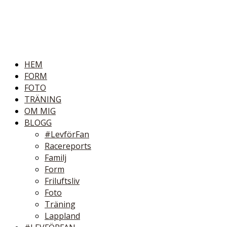
HEM
FORM
FOTO
TRÄNING
OM MIG
BLOGG
#LevförFan
Racereports
Familj
Form
Friluftsliv
Foto
Träning
Lappland