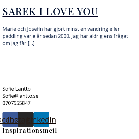
SAREK I LOVE YOU
Marie och Josefin har gjort minst en vandring eller
paddling varje år sedan 2000. Jag har aldrig ens frågat
om jag får […]
Sofie Lantto
Sofie@lantto.se
0707555847
acebook
Instagram
Linkedin
Inspirationsmejl