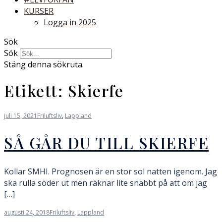
KURSER
Logga in 2025
Sök
Sök
Stäng denna sökruta.
Etikett:
Skierfe
juli 15, 2021
Friluftsliv
,
Lappland
SÅ GÅR DU TILL SKIERFE
Kollar SMHI. Prognosen är en stor sol natten igenom. Jag
ska rulla söder ut men räknar lite snabbt på att om jag
[…]
augusti 24, 2018
Friluftsliv
,
Lappland