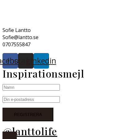
Sofie Lantto
Sofie@lantto.se
0707555847
acebook
Instagram
Linkedin
Inspirationsmejl
@lanttolife