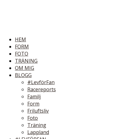
HEM
FORM
FOTO
TRÄNING
OM MIG
BLOGG
#LevförFan
Racereports
Familj
Form
Friluftsliv
Foto
Träning
Lappland