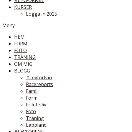
#LEVFÖRFAN
KURSER
Logga in 2025
Meny
HEM
FORM
FOTO
TRÄNING
OM MIG
BLOGG
#LevförFan
Racereports
Familj
Form
Friluftsliv
Foto
Träning
Lappland
#LEVFÖRFAN