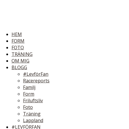
HEM
FORM
FOTO
TRÄNING
OM MIG
BLOGG
#LevförFan
Racereports
Familj
Form
Friluftsliv
Foto
Träning
Lappland
#LEVFÖRFAN