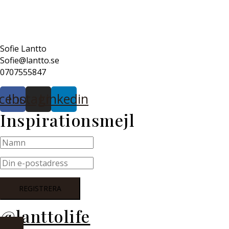
Sofie Lantto
Sofie@lantto.se
0707555847
cebook
Instagram
Linkedin
Inspirationsmejl
@lanttolife