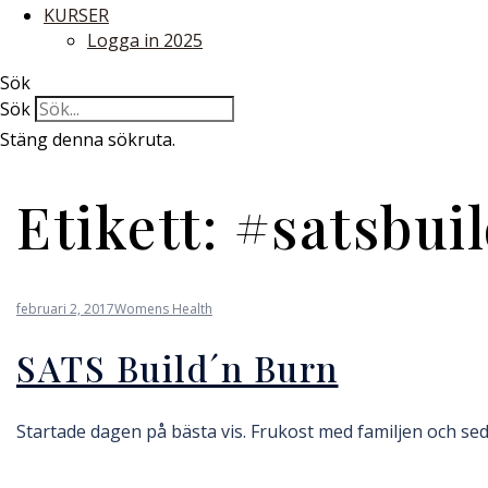
KURSER
Logga in 2025
Sök
Sök
Stäng denna sökruta.
Etikett:
#satsbui
februari 2, 2017
Womens Health
SATS Build´n Burn
Startade dagen på bästa vis. Frukost med familjen och sed