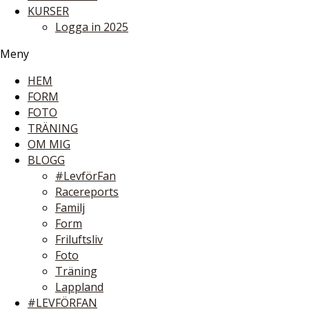
KURSER
Logga in 2025
Meny
HEM
FORM
FOTO
TRÄNING
OM MIG
BLOGG
#LevförFan
Racereports
Familj
Form
Friluftsliv
Foto
Träning
Lappland
#LEVFÖRFAN