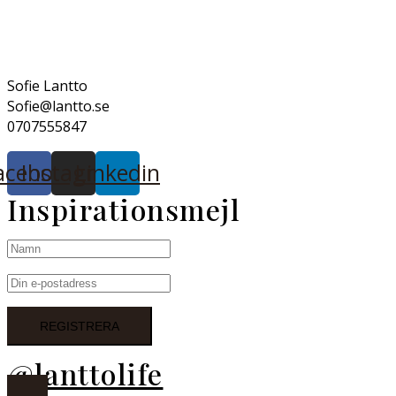
Sofie Lantto
Sofie@lantto.se
0707555847
acebook
Instagram
Linkedin
Inspirationsmejl
@lanttolife