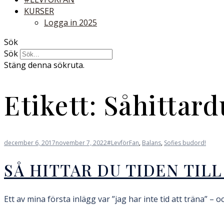
KURSER
Logga in 2025
Sök
Sök
Stäng denna sökruta.
Etikett:
Såhittard
december 6, 2017
november 7, 2022
#LevförFan
,
Balans
,
Sofies budord!
SÅ HITTAR DU TIDEN TILL
Ett av mina första inlägg var ”jag har inte tid att träna” – o