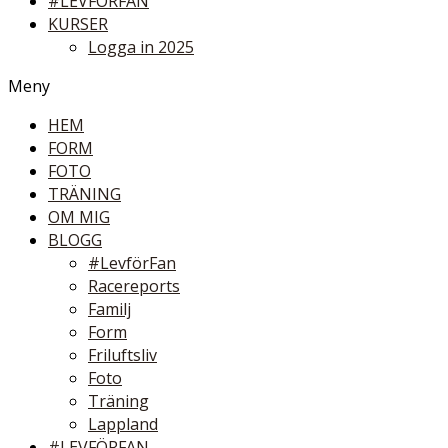
#LEVFÖRFAN
KURSER
Logga in 2025
Meny
HEM
FORM
FOTO
TRÄNING
OM MIG
BLOGG
#LevförFan
Racereports
Familj
Form
Friluftsliv
Foto
Träning
Lappland
#LEVFÖRFAN