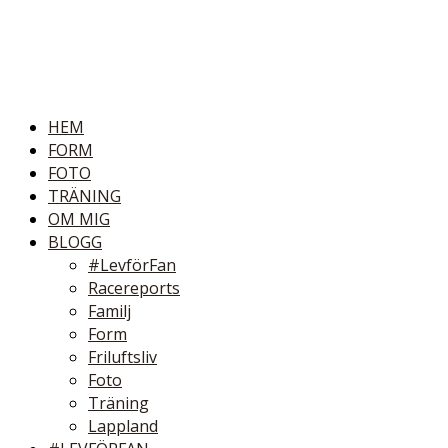
HEM
FORM
FOTO
TRÄNING
OM MIG
BLOGG
#LevförFan
Racereports
Familj
Form
Friluftsliv
Foto
Träning
Lappland