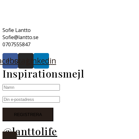
Sofie Lantto
Sofie@lantto.se
0707555847
acebook
Instagram
Linkedin
Inspirationsmejl
@lanttolife