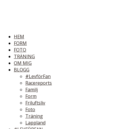
HEM
FORM
FOTO
TRÄNING
OM MIG
BLOGG
#LevförFan
Racereports
Familj
Form
Friluftsliv
Foto
Träning
Lappland