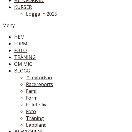
#LEVFÖRFAN
KURSER
Logga in 2025
Meny
HEM
FORM
FOTO
TRÄNING
OM MIG
BLOGG
#LevförFan
Racereports
Familj
Form
Friluftsliv
Foto
Träning
Lappland
#LEVFÖRFAN