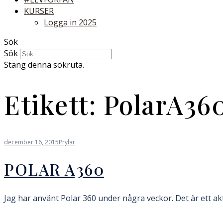
KURSER
Logga in 2025
Sök
Sök
Stäng denna sökruta.
Etikett:
PolarA36
december 16, 2015
Prylar
POLAR A360
Jag har använt Polar 360 under några veckor. Det är ett a