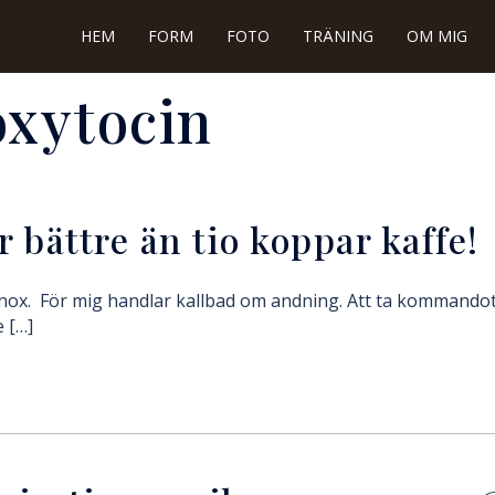
HEM
FORM
FOTO
TRÄNING
OM MIG
oxytocin
r bättre än tio koppar kaffe!
nox. För mig handlar kallbad om andning. Att ta kommandot
e […]