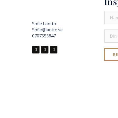
Ins
Sofie Lantto
Sofie@lantto.se
0707555847