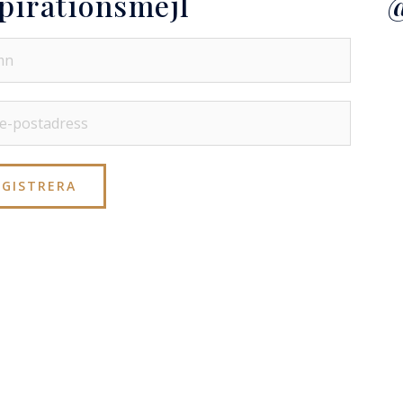
pirationsmejl
@