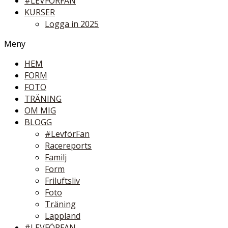
#LEVFÖRFAN
KURSER
Logga in 2025
Meny
HEM
FORM
FOTO
TRÄNING
OM MIG
BLOGG
#LevförFan
Racereports
Familj
Form
Friluftsliv
Foto
Träning
Lappland
#LEVFÖRFAN