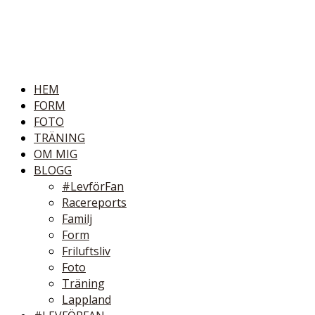
HEM
FORM
FOTO
TRÄNING
OM MIG
BLOGG
#LevförFan
Racereports
Familj
Form
Friluftsliv
Foto
Träning
Lappland