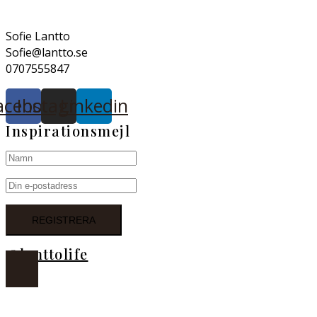
Sofie Lantto
Sofie@lantto.se
0707555847
acebook
Instagram
Linkedin
Inspirationsmejl
@lanttolife