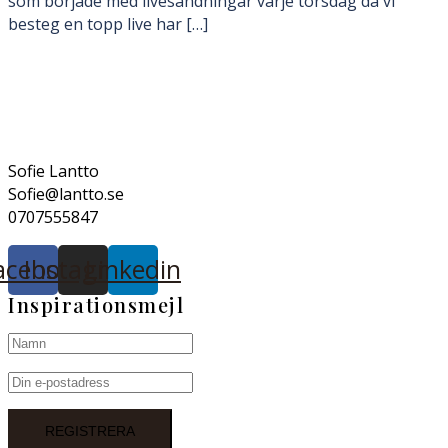
som började med livesändningar varje torsdag då vi
besteg en topp live har […]
Sofie Lantto
Sofie@lantto.se
0707555847
acebook
Instagram
Linkedin
Inspirationsmejl