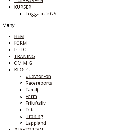
#LEVFÖRFAN
KURSER
Logga in 2025
Meny
HEM
FORM
FOTO
TRÄNING
OM MIG
BLOGG
#LevförFan
Racereports
Familj
Form
Friluftsliv
Foto
Träning
Lappland
#LEVFÖRFAN