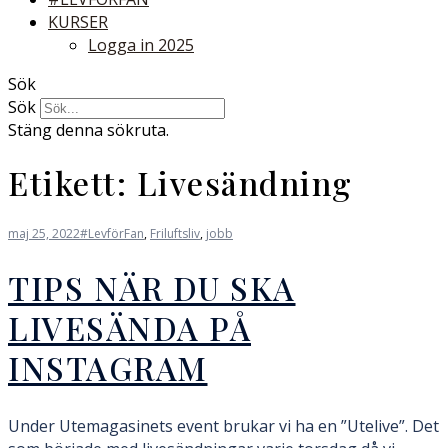
KURSER
Logga in 2025
Sök
Sök
Stäng denna sökruta.
Etikett:
Livesändning
maj 25, 2022
#LevförFan
,
Friluftsliv
,
jobb
TIPS NÄR DU SKA
LIVESÄNDA PÅ
INSTAGRAM
Under Utemagasinets event brukar vi ha en ”Utelive”. Det