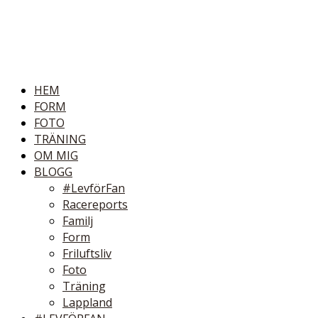
HEM
FORM
FOTO
TRÄNING
OM MIG
BLOGG
#LevförFan
Racereports
Familj
Form
Friluftsliv
Foto
Träning
Lappland