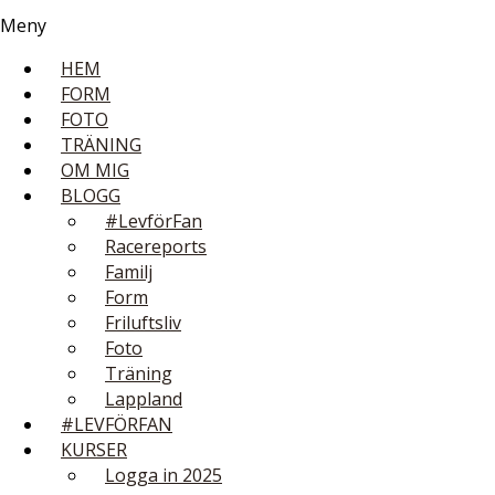
Meny
HEM
FORM
FOTO
TRÄNING
OM MIG
BLOGG
#LevförFan
Racereports
Familj
Form
Friluftsliv
Foto
Träning
Lappland
#LEVFÖRFAN
KURSER
Logga in 2025