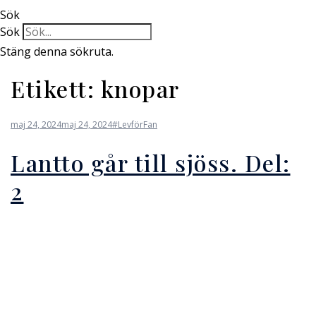
Sök
Sök
Stäng denna sökruta.
Etikett:
knopar
maj 24, 2024
maj 24, 2024
#LevförFan
Lantto går till sjöss. Del:
2