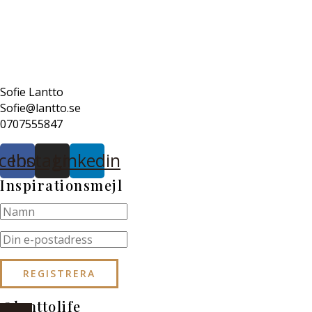
Sofie Lantto
Sofie@lantto.se
0707555847
cebook
Instagram
Linkedin
Inspirationsmejl
@lanttolife