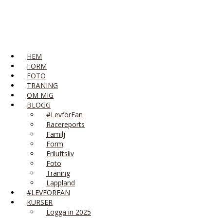
HEM
FORM
FOTO
TRÄNING
OM MIG
BLOGG
#LevförFan
Racereports
Familj
Form
Friluftsliv
Foto
Träning
Lappland
#LEVFÖRFAN
KURSER
Logga in 2025