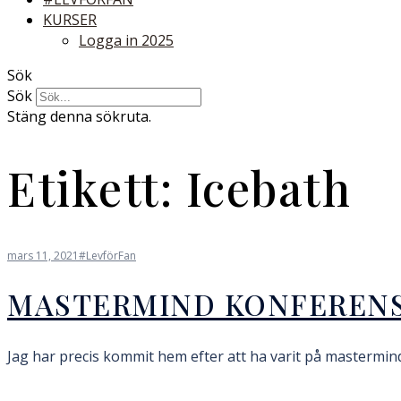
KURSER
Logga in 2025
Sök
Sök
Stäng denna sökruta.
Etikett:
Icebath
mars 11, 2021
#LevförFan
MASTERMIND KONFEREN
Jag har precis kommit hem efter att ha varit på mastermi