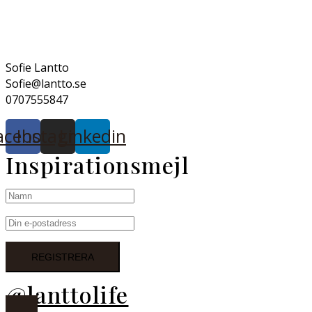
Sofie Lantto
Sofie@lantto.se
0707555847
acebook
Instagram
Linkedin
Inspirationsmejl
@lanttolife