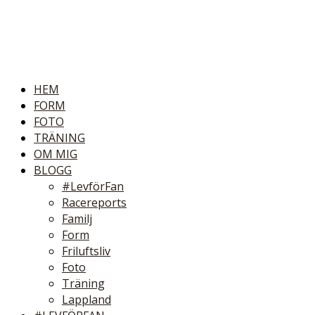
HEM
FORM
FOTO
TRÄNING
OM MIG
BLOGG
#LevförFan
Racereports
Familj
Form
Friluftsliv
Foto
Träning
Lappland