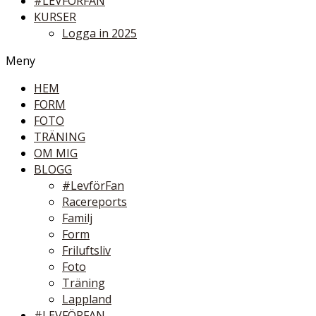
#LEVFÖRFAN
KURSER
Logga in 2025
Meny
HEM
FORM
FOTO
TRÄNING
OM MIG
BLOGG
#LevförFan
Racereports
Familj
Form
Friluftsliv
Foto
Träning
Lappland
#LEVFÖRFAN