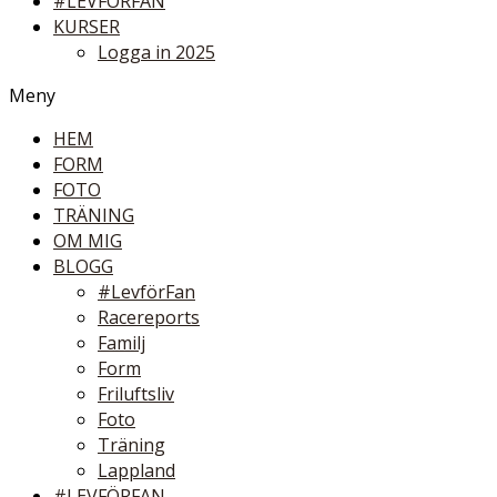
#LEVFÖRFAN
KURSER
Logga in 2025
Meny
HEM
FORM
FOTO
TRÄNING
OM MIG
BLOGG
#LevförFan
Racereports
Familj
Form
Friluftsliv
Foto
Träning
Lappland
#LEVFÖRFAN