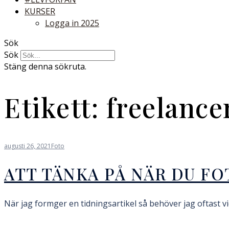
KURSER
Logga in 2025
Sök
Sök
Stäng denna sökruta.
Etikett:
freelance
augusti 26, 2021
Foto
ATT TÄNKA PÅ NÄR DU F
När jag formger en tidningsartikel så behöver jag oftast vi