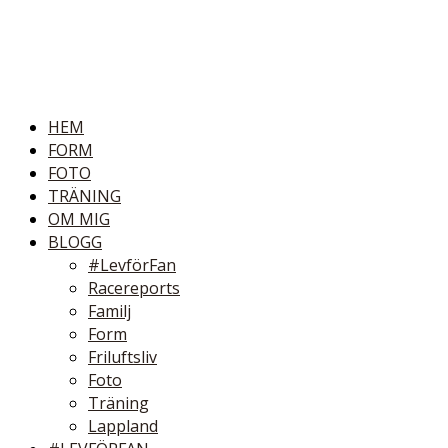
HEM
FORM
FOTO
TRÄNING
OM MIG
BLOGG
#LevförFan
Racereports
Familj
Form
Friluftsliv
Foto
Träning
Lappland