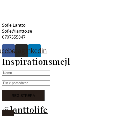
Sofie Lantto
Sofie@lantto.se
0707555847
acebook
Instagram
Linkedin
Inspirationsmejl
@lanttolife