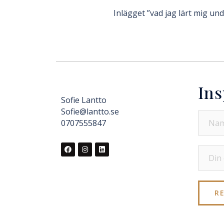
Inlägget ”vad jag lärt mig un
Ins
Sofie Lantto
Sofie@lantto.se
0707555847