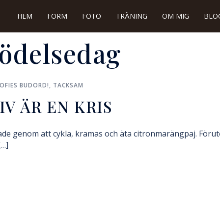
HEM
FORM
FOTO
TRÄNING
OM MIG
BLO
födelsedag
OFIES BUDORD!
,
TACKSAM
IV ÄR EN KRIS
rade genom att cykla, kramas och äta citronmarängpaj. Föru
[…]