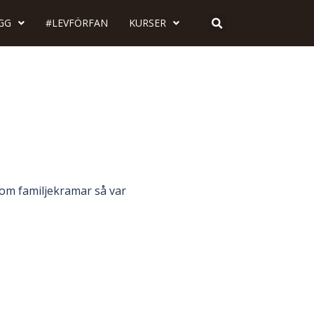
GG
#LEVFÖRFAN
KURSER
tom familjekramar så var