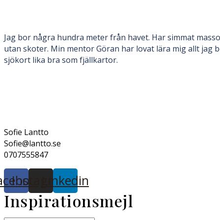
Jag bor några hundra meter från havet. Har simmat massor. 
utan skoter. Min mentor Göran har lovat lära mig allt jag be
sjökort lika bra som fjällkartor.
Sofie Lantto
Sofie@lantto.se
0707555847
acebook
Instagram
Linkedin
Inspirationsmejl