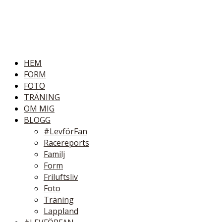
HEM
FORM
FOTO
TRÄNING
OM MIG
BLOGG
#LevförFan
Racereports
Familj
Form
Friluftsliv
Foto
Träning
Lappland