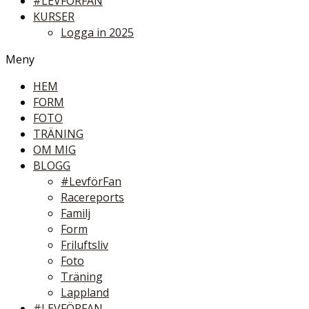
#LEVFÖRFAN
KURSER
Logga in 2025
Meny
HEM
FORM
FOTO
TRÄNING
OM MIG
BLOGG
#LevförFan
Racereports
Familj
Form
Friluftsliv
Foto
Träning
Lappland
#LEVFÖRFAN