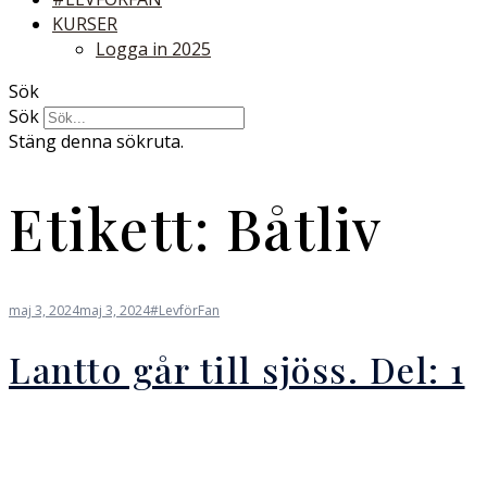
KURSER
Logga in 2025
Sök
Sök
Stäng denna sökruta.
Etikett:
Båtliv
maj 3, 2024
maj 3, 2024
#LevförFan
Lantto går till sjöss. Del: 1