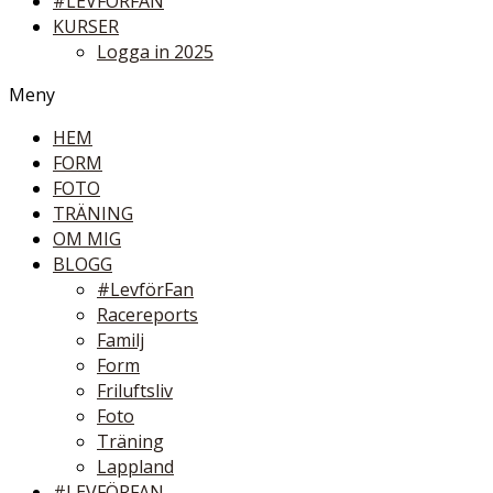
#LEVFÖRFAN
KURSER
Logga in 2025
Meny
HEM
FORM
FOTO
TRÄNING
OM MIG
BLOGG
#LevförFan
Racereports
Familj
Form
Friluftsliv
Foto
Träning
Lappland
#LEVFÖRFAN