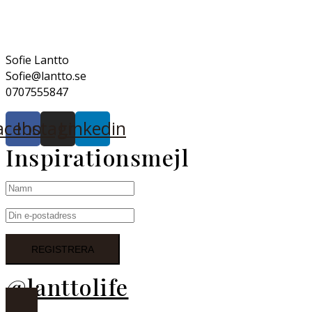
Sofie Lantto
Sofie@lantto.se
0707555847
acebook
Instagram
Linkedin
Inspirationsmejl
@lanttolife