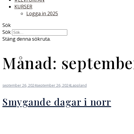
KURSER
Logga in 2025
Sök
Sök
Stäng denna sökruta.
Månad:
septembe
september 26, 2024
september 26, 2024
Lappland
Smygande dagar i norr