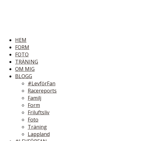
HEM
FORM
FOTO
TRÄNING
OM MIG
BLOGG
#LevförFan
Racereports
Familj
Form
Friluftsliv
Foto
Träning
Lappland