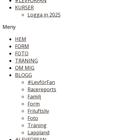
#LEVFÖRFAN
KURSER
Logga in 2025
Meny
HEM
FORM
FOTO
TRÄNING
OM MIG
BLOGG
#LevförFan
Racereports
Familj
Form
Friluftsliv
Foto
Träning
Lappland
#LEVFÖRFAN