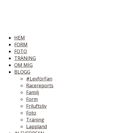
HEM
FORM
FOTO
TRÄNING
OM MIG
BLOGG
#LevförFan
Racereports
Familj
Form
Friluftsliv
Foto
Träning
Lappland