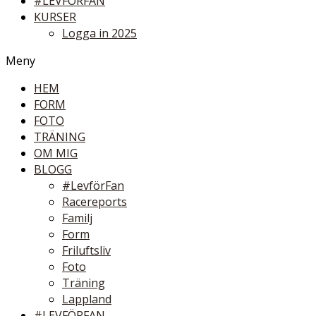
#LEVFÖRFAN
KURSER
Logga in 2025
Meny
HEM
FORM
FOTO
TRÄNING
OM MIG
BLOGG
#LevförFan
Racereports
Familj
Form
Friluftsliv
Foto
Träning
Lappland
#LEVFÖRFAN