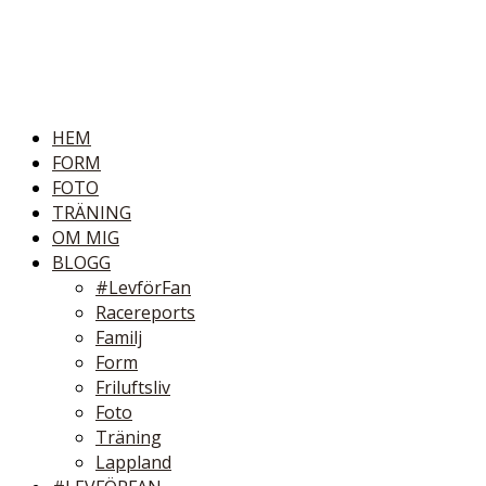
HEM
FORM
FOTO
TRÄNING
OM MIG
BLOGG
#LevförFan
Racereports
Familj
Form
Friluftsliv
Foto
Träning
Lappland