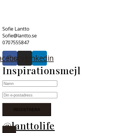
Sofie Lantto
Sofie@lantto.se
0707555847
acebook
Instagram
Linkedin
Inspirationsmejl
@lanttolife