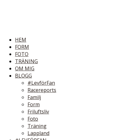
HEM
FORM
FOTO
TRÄNING
OM MIG
BLOGG
#LevförFan
Racereports
Familj
Form
Friluftsliv
Foto
Träning
Lappland