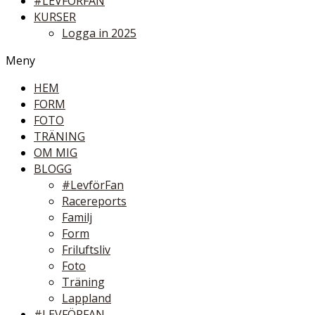
#LEVFÖRFAN
KURSER
Logga in 2025
Meny
HEM
FORM
FOTO
TRÄNING
OM MIG
BLOGG
#LevförFan
Racereports
Familj
Form
Friluftsliv
Foto
Träning
Lappland
#LEVFÖRFAN