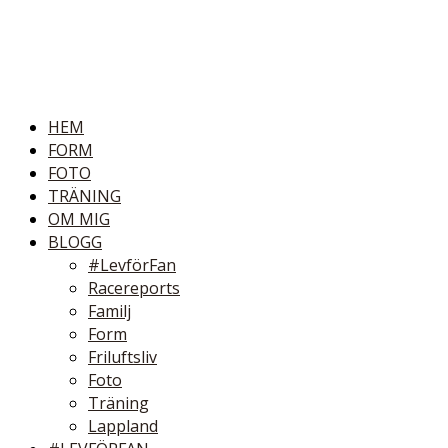
HEM
FORM
FOTO
TRÄNING
OM MIG
BLOGG
#LevförFan
Racereports
Familj
Form
Friluftsliv
Foto
Träning
Lappland