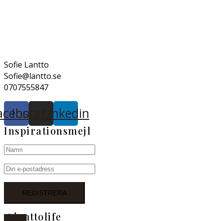
Sofie Lantto
Sofie@lantto.se
0707555847
acebook
Instagram
Linkedin
Inspirationsmejl
@lanttolife