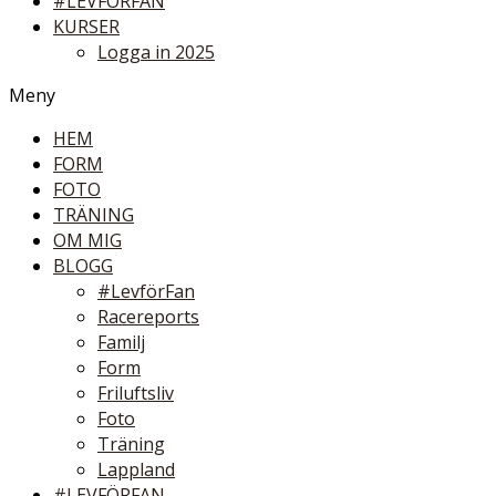
#LEVFÖRFAN
KURSER
Logga in 2025
Meny
HEM
FORM
FOTO
TRÄNING
OM MIG
BLOGG
#LevförFan
Racereports
Familj
Form
Friluftsliv
Foto
Träning
Lappland
#LEVFÖRFAN