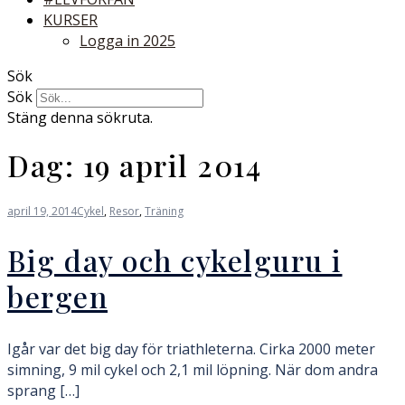
KURSER
Logga in 2025
Sök
Sök
Stäng denna sökruta.
Dag:
19 april 2014
april 19, 2014
Cykel
,
Resor
,
Träning
Big day och cykelguru i
bergen
Igår var det big day för triathleterna. Cirka 2000 meter
simning, 9 mil cykel och 2,1 mil löpning. När dom andra
sprang […]