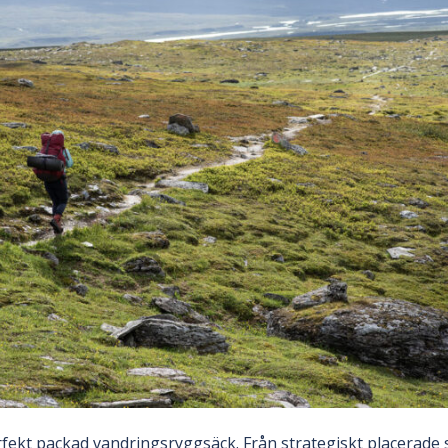
erfekt packad vandringsryggsäck. Från strategiskt placerade sn