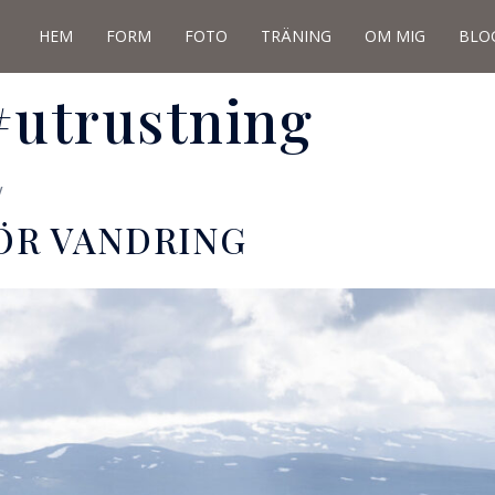
HEM
FORM
FOTO
TRÄNING
OM MIG
BLO
#utrustning
V
ÖR VANDRING