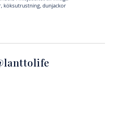
r, köksutrustning, dunjackor
lanttolife