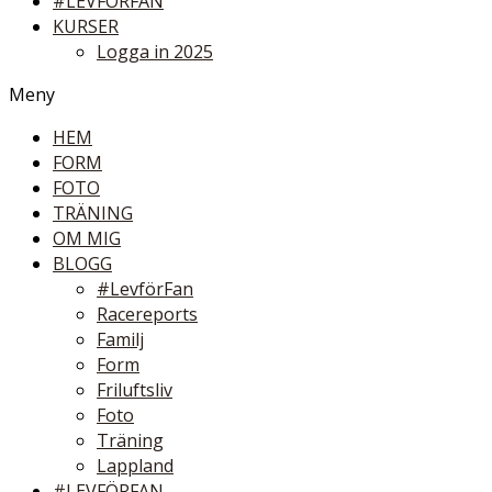
#LEVFÖRFAN
KURSER
Logga in 2025
Meny
HEM
FORM
FOTO
TRÄNING
OM MIG
BLOGG
#LevförFan
Racereports
Familj
Form
Friluftsliv
Foto
Träning
Lappland
#LEVFÖRFAN