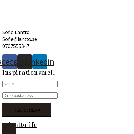
Sofie Lantto
Sofie@lantto.se
0707555847
acebook
Instagram
Linkedin
Inspirationsmejl
@lanttolife