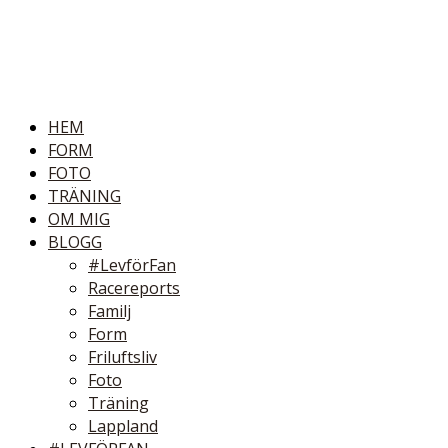
HEM
FORM
FOTO
TRÄNING
OM MIG
BLOGG
#LevförFan
Racereports
Familj
Form
Friluftsliv
Foto
Träning
Lappland