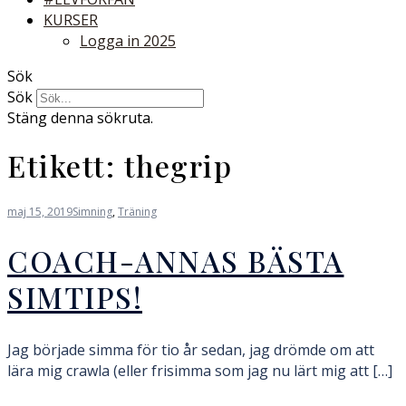
KURSER
Logga in 2025
Sök
Sök
Stäng denna sökruta.
Etikett:
thegrip
maj 15, 2019
Simning
,
Träning
COACH-ANNAS BÄSTA
SIMTIPS!
Jag började simma för tio år sedan, jag drömde om att
lära mig crawla (eller frisimma som jag nu lärt mig att […]