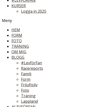
#LEVFÖRFAN
KURSER
Logga in 2025
Meny
HEM
FORM
FOTO
TRÄNING
OM MIG
BLOGG
#LevförFan
Racereports
Familj
Form
Friluftsliv
Foto
Träning
Lappland
#LEVFÖRFAN