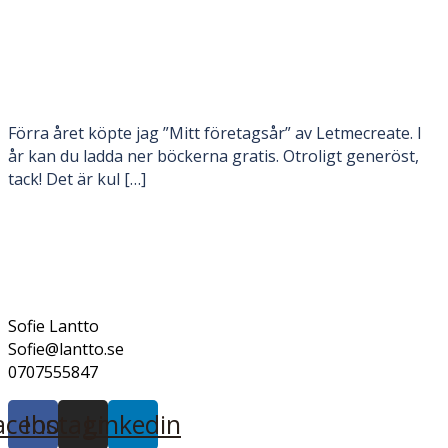
Förra året köpte jag ”Mitt företagsår” av Letmecreate. I
år kan du ladda ner böckerna gratis. Otroligt generöst,
tack! Det är kul […]
Sofie Lantto
Sofie@lantto.se
0707555847
acebook
Instagram
Linkedin