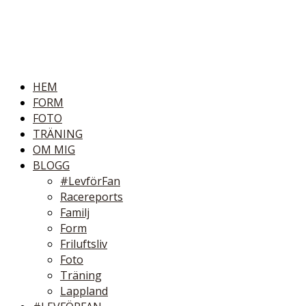
HEM
FORM
FOTO
TRÄNING
OM MIG
BLOGG
#LevförFan
Racereports
Familj
Form
Friluftsliv
Foto
Träning
Lappland