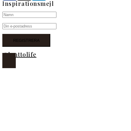
Inspirationsmejl
@lanttolife