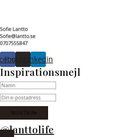
Sofie Lantto
Sofie@lantto.se
0707555847
cebook
Instagram
Linkedin
Inspirationsmejl
@lanttolife