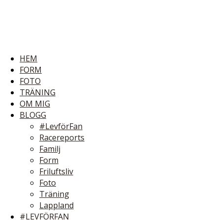
HEM
FORM
FOTO
TRÄNING
OM MIG
BLOGG
#LevförFan
Racereports
Familj
Form
Friluftsliv
Foto
Träning
Lappland
#LEVFÖRFAN