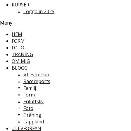
KURSER
Logga in 2025
Meny
HEM
FORM
FOTO
TRÄNING
OM MIG
BLOGG
#LevförFan
Racereports
Familj
Form
Friluftsliv
Foto
Träning
Lappland
#LEVFÖRFAN