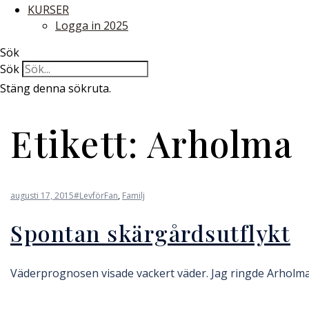
KURSER
Logga in 2025
Sök
Sök
Stäng denna sökruta.
Etikett:
Arholma
augusti 17, 2015
#LevförFan
,
Familj
Spontan skärgårdsutflykt
Väderprognosen visade vackert väder. Jag ringde Arholma