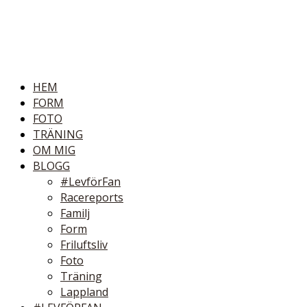
HEM
FORM
FOTO
TRÄNING
OM MIG
BLOGG
#LevförFan
Racereports
Familj
Form
Friluftsliv
Foto
Träning
Lappland