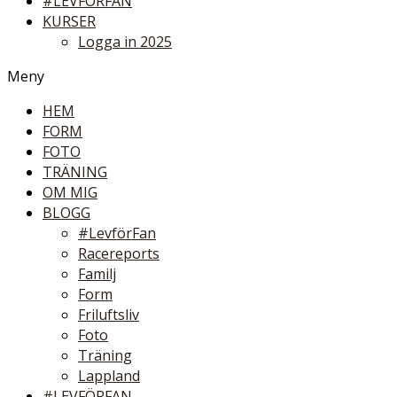
#LEVFÖRFAN
KURSER
Logga in 2025
Meny
HEM
FORM
FOTO
TRÄNING
OM MIG
BLOGG
#LevförFan
Racereports
Familj
Form
Friluftsliv
Foto
Träning
Lappland
#LEVFÖRFAN