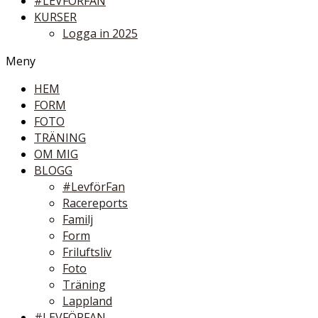
#LEVFÖRFAN
KURSER
Logga in 2025
Meny
HEM
FORM
FOTO
TRÄNING
OM MIG
BLOGG
#LevförFan
Racereports
Familj
Form
Friluftsliv
Foto
Träning
Lappland
#LEVFÖRFAN