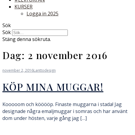
KURSER
Logga in 2025
Sök
Sök
Stäng denna sökruta.
Dag:
2 november 2016
november 2, 2016
Lanttodesign
KÖP MINA MUGGAR!
Kooooom och kööööp. Finaste muggarna i stada! Jag
designade några emaljmuggar i somras och har använt
dom under hösten, varje gång jag […]