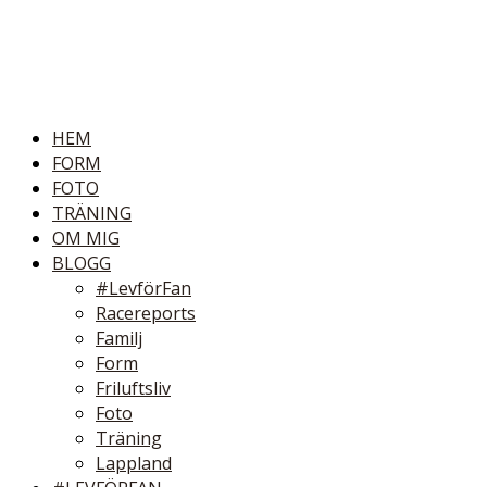
HEM
FORM
FOTO
TRÄNING
OM MIG
BLOGG
#LevförFan
Racereports
Familj
Form
Friluftsliv
Foto
Träning
Lappland