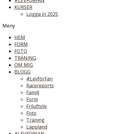
#LEVFÖRFAN
KURSER
Logga in 2025
Meny
HEM
FORM
FOTO
TRÄNING
OM MIG
BLOGG
#LevförFan
Racereports
Familj
Form
Friluftsliv
Foto
Träning
Lappland
#LEVFÖRFAN