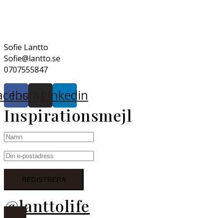
Sofie Lantto
Sofie@lantto.se
0707555847
acebook
Instagram
Linkedin
Inspirationsmejl
@lanttolife