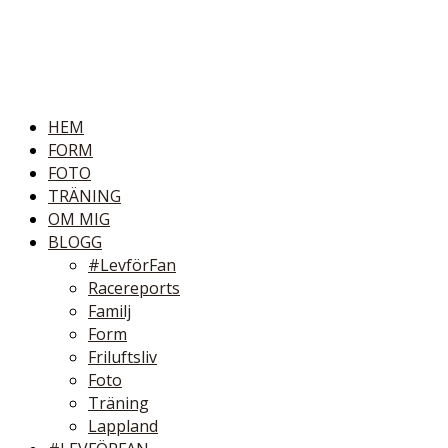
HEM
FORM
FOTO
TRÄNING
OM MIG
BLOGG
#LevförFan
Racereports
Familj
Form
Friluftsliv
Foto
Träning
Lappland