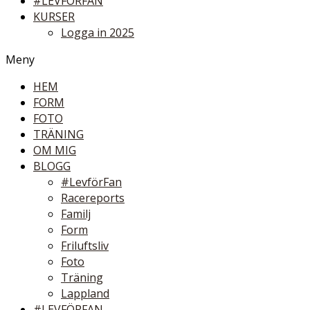
#LEVFÖRFAN
KURSER
Logga in 2025
Meny
HEM
FORM
FOTO
TRÄNING
OM MIG
BLOGG
#LevförFan
Racereports
Familj
Form
Friluftsliv
Foto
Träning
Lappland
#LEVFÖRFAN