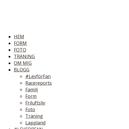
HEM
FORM
FOTO
TRÄNING
OM MIG
BLOGG
#LevförFan
Racereports
Familj
Form
Friluftsliv
Foto
Träning
Lappland