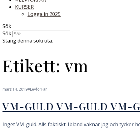
KURSER
Logga in 2025
Sök
Sök
Stäng denna sökruta.
Etikett:
vm
mars 14, 2019
#LevförFan
VM-GULD VM-GULD VM-
Inget VM-guld. Alls faktiskt. Ibland vaknar jag och tycker hela