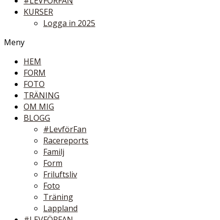
#LEVFÖRFAN
KURSER
Logga in 2025
Meny
HEM
FORM
FOTO
TRÄNING
OM MIG
BLOGG
#LevförFan
Racereports
Familj
Form
Friluftsliv
Foto
Träning
Lappland
#LEVFÖRFAN