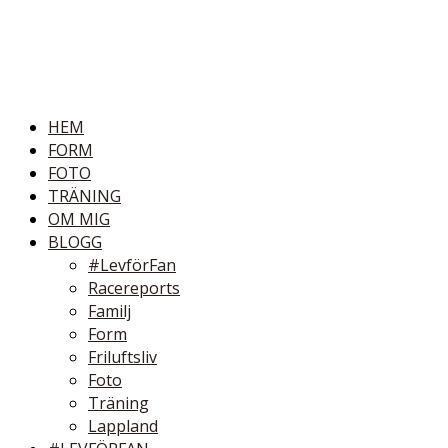
HEM
FORM
FOTO
TRÄNING
OM MIG
BLOGG
#LevförFan
Racereports
Familj
Form
Friluftsliv
Foto
Träning
Lappland