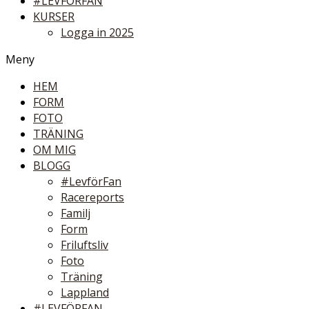
#LEVFÖRFAN
KURSER
Logga in 2025
Meny
HEM
FORM
FOTO
TRÄNING
OM MIG
BLOGG
#LevförFan
Racereports
Familj
Form
Friluftsliv
Foto
Träning
Lappland
#LEVFÖRFAN