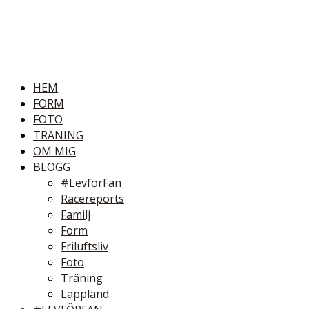
HEM
FORM
FOTO
TRÄNING
OM MIG
BLOGG
#LevförFan
Racereports
Familj
Form
Friluftsliv
Foto
Träning
Lappland